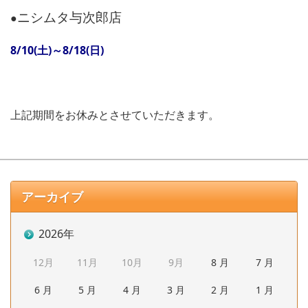
ニシムタ与次郎店
●
8/10(土)～8/18(日)
上記期間をお休みとさせていただきます。
アーカイブ
2026年
12月
11月
10月
9月
8 月
7 月
6 月
5 月
4 月
3 月
2 月
1 月