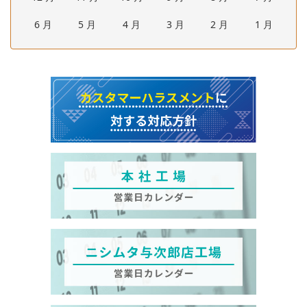
6 月
5 月
4 月
3 月
2 月
1 月