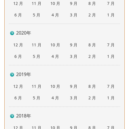
12 月
11 月
10 月
9 月
8 月
7 月
6 月
5 月
4 月
3 月
2 月
1 月
2020年
12 月
11 月
10 月
9 月
8 月
7 月
6 月
5 月
4 月
3 月
2 月
1 月
2019年
12 月
11 月
10 月
9 月
8 月
7 月
6 月
5 月
4 月
3 月
2 月
1 月
2018年
12 月
11 月
10 月
9 月
8 月
7 月