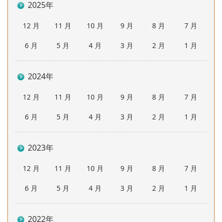
2025年
12 月
11 月
10 月
9 月
8 月
7 月
6 月
5 月
4 月
3 月
2 月
1 月
2024年
12 月
11 月
10 月
9 月
8 月
7 月
6 月
5 月
4 月
3 月
2 月
1 月
2023年
12 月
11 月
10 月
9 月
8 月
7 月
6 月
5 月
4 月
3 月
2 月
1 月
2022年