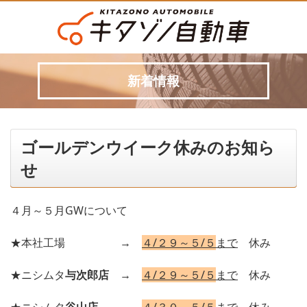
新着情報
ゴールデンウイーク休みのお知ら
せ
４月～５月GWについて
★本社工場 →
４/２９～５/５
まで
休み
★ニシムタ
与次郎店
→
４/２９～５/５
まで
休み