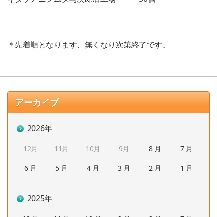
＊先着順となります、無くなり次第終了です。
アーカイブ
2026年
12月
11月
10月
9月
8 月
7 月
6 月
5 月
4 月
3 月
2 月
1 月
2025年