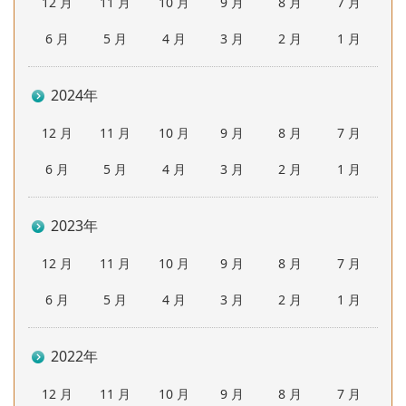
12 月
11 月
10 月
9 月
8 月
7 月
6 月
5 月
4 月
3 月
2 月
1 月
2024年
12 月
11 月
10 月
9 月
8 月
7 月
6 月
5 月
4 月
3 月
2 月
1 月
2023年
12 月
11 月
10 月
9 月
8 月
7 月
6 月
5 月
4 月
3 月
2 月
1 月
2022年
12 月
11 月
10 月
9 月
8 月
7 月