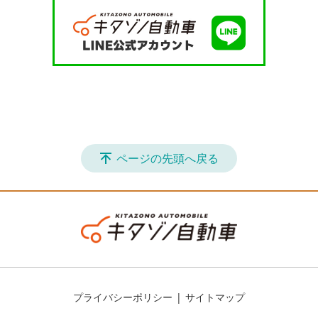
ページの先頭へ戻る
プライバシーポリシー
サイトマップ