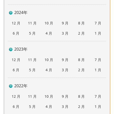
2024年
12 月
11 月
10 月
9 月
8 月
7 月
6 月
5 月
4 月
3 月
2 月
1 月
2023年
12 月
11 月
10 月
9 月
8 月
7 月
6 月
5 月
4 月
3 月
2 月
1 月
2022年
12 月
11 月
10 月
9 月
8 月
7 月
6 月
5 月
4 月
3 月
2 月
1 月