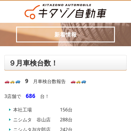
新着情報
９月車検台数！
9
月車検台数報告
686
3店舗で
台！
本社工場 156台
ニシムタ 谷山店 288台
ニシムタ与次郎店 242台