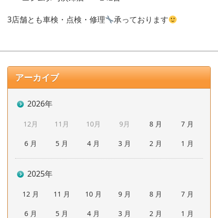
3店舗とも車検・点検・修理
承っております
アーカイブ
2026年
12月
11月
10月
9月
8 月
7 月
6 月
5 月
4 月
3 月
2 月
1 月
2025年
12 月
11 月
10 月
9 月
8 月
7 月
6 月
5 月
4 月
3 月
2 月
1 月