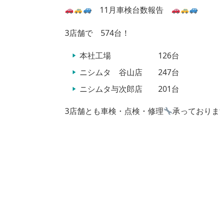
11月車検台数報告
3店舗で 574台！
本社工場 126台
ニシムタ 谷山店 247台
ニシムタ与次郎店 201台
3店舗とも車検・点検・修理
承っておりま