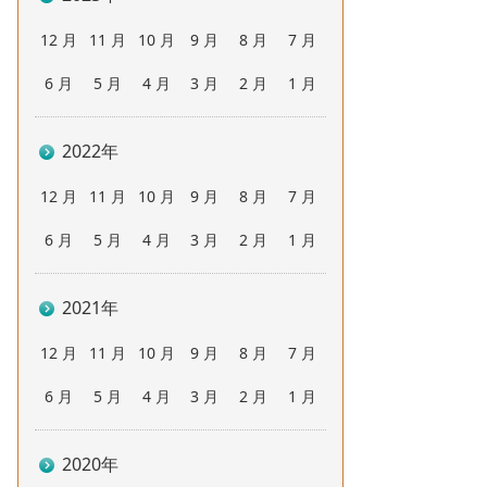
12 月
11 月
10 月
9 月
8 月
7 月
6 月
5 月
4 月
3 月
2 月
1 月
2022年
12 月
11 月
10 月
9 月
8 月
7 月
6 月
5 月
4 月
3 月
2 月
1 月
2021年
12 月
11 月
10 月
9 月
8 月
7 月
6 月
5 月
4 月
3 月
2 月
1 月
2020年