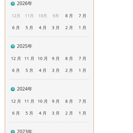
2026年
12月
11月
10月
9月
8 月
7 月
6 月
5 月
4 月
3 月
2 月
1 月
2025年
12 月
11 月
10 月
9 月
8 月
7 月
6 月
5 月
4 月
3 月
2 月
1 月
2024年
12 月
11 月
10 月
9 月
8 月
7 月
6 月
5 月
4 月
3 月
2 月
1 月
2023年