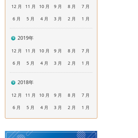
12 月
11 月
10 月
9 月
8 月
7 月
6 月
5 月
4 月
3 月
2 月
1 月
2019年
12 月
11 月
10 月
9 月
8 月
7 月
6 月
5 月
4 月
3 月
2 月
1 月
2018年
12 月
11 月
10 月
9 月
8 月
7 月
6 月
5 月
4 月
3 月
2 月
1 月