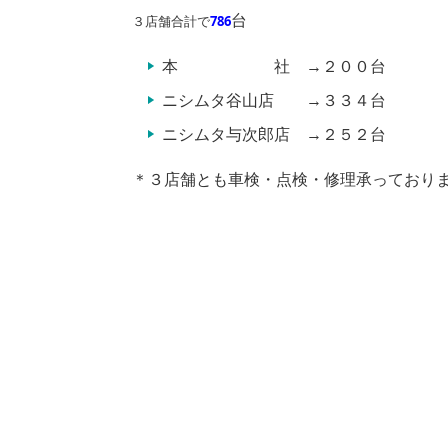
台
３店舗合計で
786
本 社 →２００台
ニシムタ谷山店 →３３４台
ニシムタ与次郎店 →２５２台
＊３店舗とも車検・点検・修理承っており