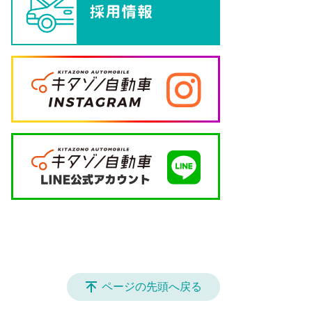
ページの先頭へ戻る