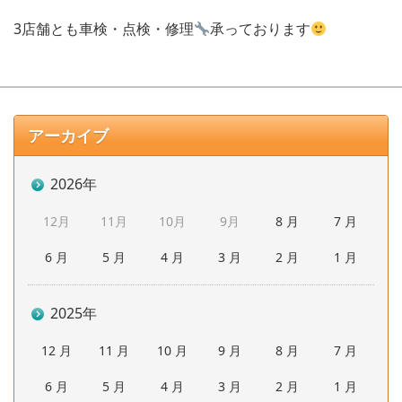
3店舗とも車検・点検・修理
承っております
アーカイブ
2026年
12月
11月
10月
9月
8 月
7 月
6 月
5 月
4 月
3 月
2 月
1 月
2025年
12 月
11 月
10 月
9 月
8 月
7 月
6 月
5 月
4 月
3 月
2 月
1 月