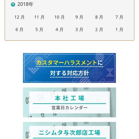
2018年
12 月
11 月
10 月
9 月
8 月
7 月
6 月
5 月
4 月
3 月
2 月
1 月