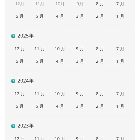
12月
11月
10月
9月
8 月
7 月
6 月
5 月
4 月
3 月
2 月
1 月
2025年
12 月
11 月
10 月
9 月
8 月
7 月
6 月
5 月
4 月
3 月
2 月
1 月
2024年
12 月
11 月
10 月
9 月
8 月
7 月
6 月
5 月
4 月
3 月
2 月
1 月
2023年
12 月
11 月
10 月
9 月
8 月
7 月