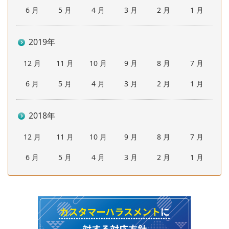
6 月
5 月
4 月
3 月
2 月
1 月
2019年
12 月
11 月
10 月
9 月
8 月
7 月
6 月
5 月
4 月
3 月
2 月
1 月
2018年
12 月
11 月
10 月
9 月
8 月
7 月
6 月
5 月
4 月
3 月
2 月
1 月