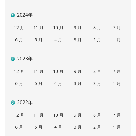
2024年
12 月
11 月
10 月
9 月
8 月
7 月
6 月
5 月
4 月
3 月
2 月
1 月
2023年
12 月
11 月
10 月
9 月
8 月
7 月
6 月
5 月
4 月
3 月
2 月
1 月
2022年
12 月
11 月
10 月
9 月
8 月
7 月
6 月
5 月
4 月
3 月
2 月
1 月