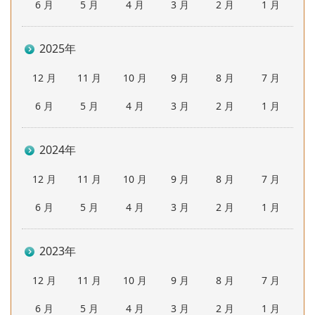
6 月
5 月
4 月
3 月
2 月
1 月
2025年
12 月
11 月
10 月
9 月
8 月
7 月
6 月
5 月
4 月
3 月
2 月
1 月
2024年
12 月
11 月
10 月
9 月
8 月
7 月
6 月
5 月
4 月
3 月
2 月
1 月
2023年
12 月
11 月
10 月
9 月
8 月
7 月
6 月
5 月
4 月
3 月
2 月
1 月