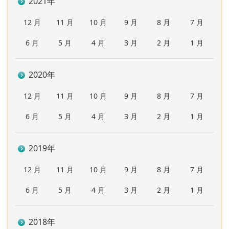
2021年
12 月
11 月
10 月
9 月
8 月
7 月
6 月
5 月
4 月
3 月
2 月
1 月
2020年
12 月
11 月
10 月
9 月
8 月
7 月
6 月
5 月
4 月
3 月
2 月
1 月
2019年
12 月
11 月
10 月
9 月
8 月
7 月
6 月
5 月
4 月
3 月
2 月
1 月
2018年