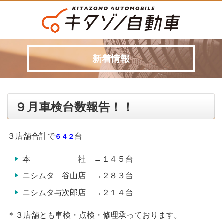
新着情報
９月車検台数報告！！
３店舗合計で
台
６４２
本 社 →１４５台
ニシムタ 谷山店 →２８３台
ニシムタ与次郎店 →２１４台
＊３店舗とも車検・点検・修理承っております。