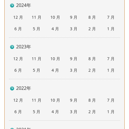
2024年
12 月
11 月
10 月
9 月
8 月
7 月
6 月
5 月
4 月
3 月
2 月
1 月
2023年
12 月
11 月
10 月
9 月
8 月
7 月
6 月
5 月
4 月
3 月
2 月
1 月
2022年
12 月
11 月
10 月
9 月
8 月
7 月
6 月
5 月
4 月
3 月
2 月
1 月